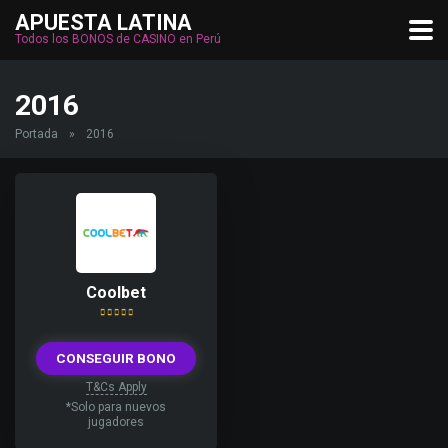
APUESTA LATINA
Todos los BONOS de CASINO en Perú
2016
Portada
»
2016
Coolbet
CONSEGUIR BONO
T&Cs Apply
*Solo para nuevos
jugadores