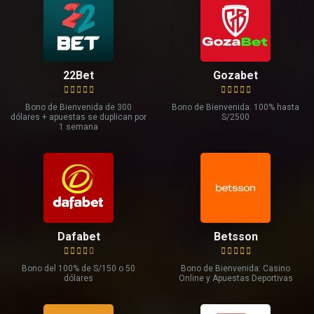
22Bet
Gozabet
Bono de Bienvenida de 300
Bono de Bienvenida: 100% hasta
dólares + apuestas se duplican por
S/2500
1 semana
Dafabet
Betsson
Bono del 100% de S/150 o 50
Bono de Bienvenida: Casino
dólares
Online y Apuestas Deportivas