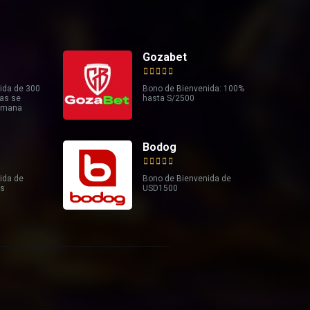
Gozabet
ida de 300
Bono de Bienvenida: 100%
tas se
hasta S/2500
semana
Bodog
ida de
Bono de Bienvenida de
ts
USD1500