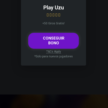
Play Uzu
+50 Giros Gratis!
CONSEGUIR
BONO
T&Cs Apply
*Solo para nuevos jugadores