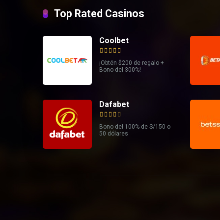
Top Rated Casinos
Coolbet
¡Obtén $200 de regalo +
Bono del 300%!
Dafabet
Bono del 100% de S/150 o
50 dólares