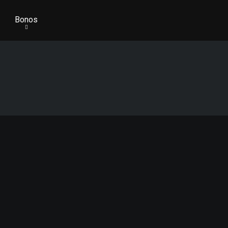
Bonos